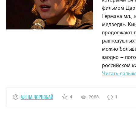
которыми ей п
фильмом Дарь
Германа мл.,
медведя». Кин
продолжают по
равнодушных н
можно больше
заодно – пого
российском к
Читать дальш
АЛЕНА ЧОРНОБАЙ
4
2088
1