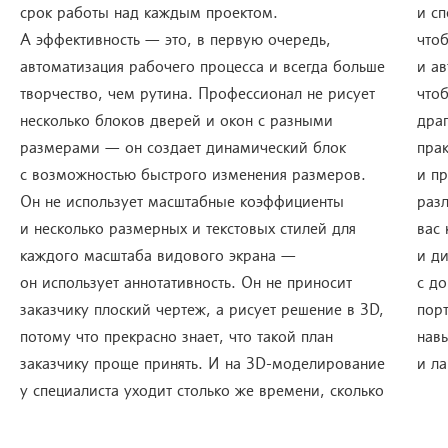
срок работы над каждым проектом.
и с
А эффективность — это, в первую очередь,
что
автоматизация рабочего процесса и всегда больше
и а
творчество, чем рутина. Профессионал не рисует
чтоб
несколько блоков дверей и окон с разными
дра
размерами — он создает динамический блок
прак
с возможностью быстрого изменения размеров.
и п
Он не использует масштабные коэффициенты
раз
и несколько размерных и текстовых стилей для
вас
каждого масштаба видового экрана —
и ди
он использует аннотативность. Он не приносит
с д
заказчику плоский чертеж, а рисует решение в 3D,
пор
потому что прекрасно знает, что такой план
нав
заказчику проще принять. И на 3D-моделирование
и л
у специалиста уходит столько же времени, сколько