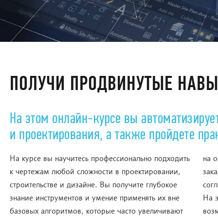
ПОЛУЧИ ПРОДВИНУТЫЕ НАВЫ
На этом онлайн-курсе вы автоматизируе
и проектирования, а также пройдете пр
На курсе вы научитесь профессионально подходить
на обычный чертеж — так зачем делать хуже для
к чертежам любой сложности в проектировании,
заказчика? Если можно сразу получить
строительстве и дизайне. Вы получите глубокое
сог
знание инструментов и умение применять их вне
На э
базовых алгоритмов, которые часто увеличивают
воз