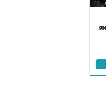
Нау
прие
эф
КОМ