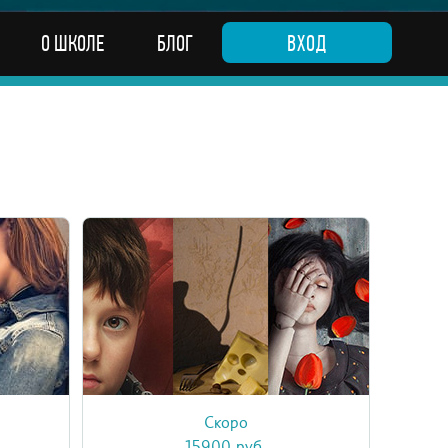
О ШКОЛЕ
БЛОГ
ВХОД
Скоро
афии» –
Онлайн-курс «Основы фотографии:
вная
практика» – это интенсивная практика