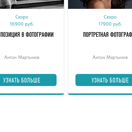
Скоро
Скоро
читесь использовать мощные
Онлайн-курс о практике порт
мы композиции для создания
фотографии для продвину
16900 руб.
17900 руб.
фектных, запоминающихся
фотографов.
ПОЗИЦИЯ В ФОТОГРАФИИ
ПОРТРЕТНАЯ ФОТОГРА
фотографий.
Антон Мартынов
Антон Мартынов
УЗНАТЬ БОЛЬШЕ
УЗНАТЬ БОЛЬШЕ