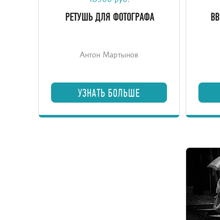
18900 руб.
обработке и ретуши фотографий в
на 
РЕТУШЬ ДЛЯ ФОТОГРАФА
ВВ
Lightroom Classic и Photoshop 2026.
смарт
Антон Мартынов
УЗНАТЬ БОЛЬШЕ