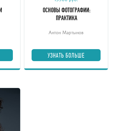
15900 руб.
товке
жанровой съемки для учащихся,
И
ОСНОВЫ ФОТОГРАФИИ:
закончивших базовый курс основ.
ПРАКТИКА
Антон Мартынов
УЗНАТЬ БОЛЬШЕ