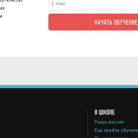
ер-классах
ах
и
О ШКОЛЕ
Наша миссия
Как пройти обучен