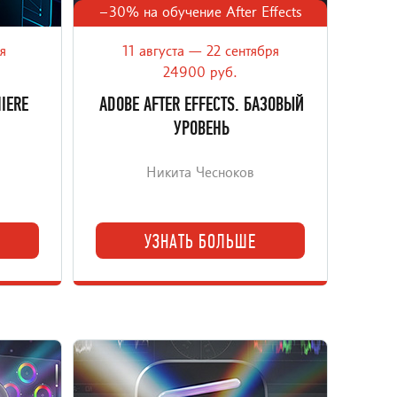
–30% на обучение After Effects
я
11 августа — 22 сентября
инг в
Фундаментальный онлайн-курс с
веренных
упором на подготовку к работе с
24900 руб.
коммерческими заказами в After
IERE
ADOBE AFTER EFFECTS. БАЗОВЫЙ
Effects.
УРОВЕНЬ
Никита Чесноков
УЗНАТЬ БОЛЬШЕ