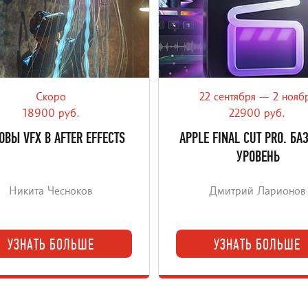
Скоро
22 сентября — 2 нояб
есь делать кинематографичные
Курс монтажа в Final Cut Pro н
 в After Effects и ускоряйте
нуля до уверенной работ
18900 руб.
22900 руб.
пайплайн с AI.
актуальном интерфейсе
ОВЫ VFX В AFTER EFFECTS
APPLE FINAL CUT PRO. Б
УРОВЕНЬ
Никита Чесноков
Дмитрий Ларионов
УЗНАТЬ БОЛЬШЕ
УЗНАТЬ БОЛЬШЕ