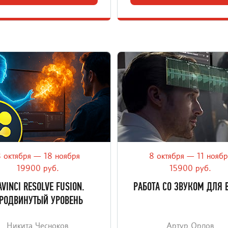
 октября — 18 ноября
8 октября — 11 ноябр
футажей к спецэффектам: как
Онлайн-курс для видеогра
ачать видео до уровня кино в
которые хотят самостояте
19900 руб.
15900 руб.
DaVinci Resolve Fusion
заниматься звуком в своих в
AVINCI RESOLVE FUSION.
РАБОТА СО ЗВУКОМ ДЛЯ 
РОДВИНУТЫЙ УРОВЕНЬ
Никита Чесноков
Артур Орлов