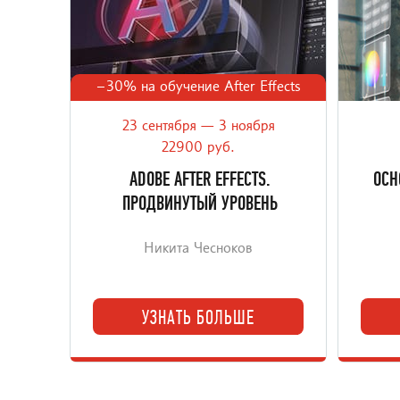
–30% на обучение After Effects
23 сентября — 3 ноября
Продолжение фундаментального
Научит
онлайн-курса After Effects.
VFX
22900 руб.
ADOBE AFTER EFFECTS.
ОСН
ПРОДВИНУТЫЙ УРОВЕНЬ
Никита Чесноков
УЗНАТЬ БОЛЬШЕ