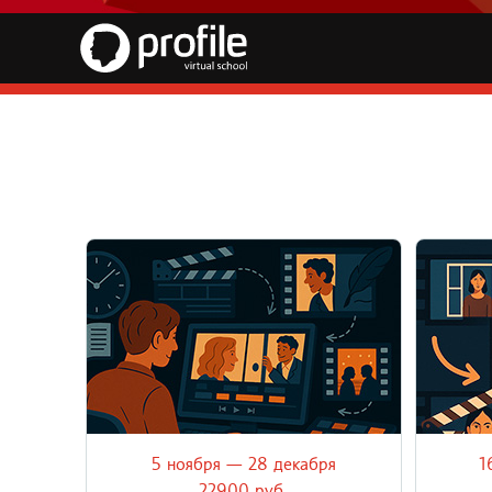
5 ноября — 28 декабря
1
Первая часть академического онлайн-
Вторая
курса о теории, правилах и традициях
курса 