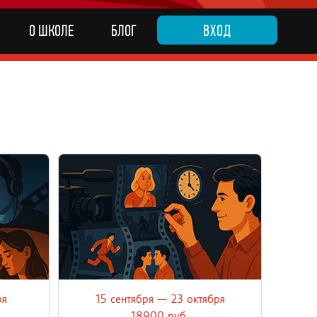
О ШКОЛЕ
БЛОГ
ВХОД
ря
15 сентября — 23 октября
онлайн-
Научитесь строить сцены, которые
адициях
работают — от интриги до последнего