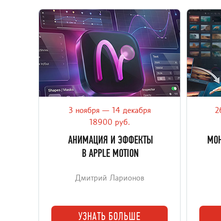
3 ноября — 14 декабря
2
Моушн-графика в Apple Motion 6:
Прак
титры, эффекты, частицы и 3D — для
DaVin
18900 руб.
видео и Final Cut Pro.
проек
АНИМАЦИЯ И ЭФФЕКТЫ
МОН
В APPLE MOTION
Дмитрий Ларионов
УЗНАТЬ БОЛЬШЕ