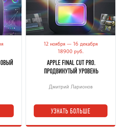
ря
12 ноября — 16 декабря
а Mac: с
Практический онлайн-курс по Final Cut
ы в
Pro 12 для решения сложных
18900 руб.
.
монтажных задач: multicam, цвет,
АЗОВЫЙ
APPLE FINAL CUT PRO.
медиаменеджмент и связка с Motion.
ПРОДВИНУТЫЙ УРОВЕНЬ
Дмитрий Ларионов
УЗНАТЬ БОЛЬШЕ