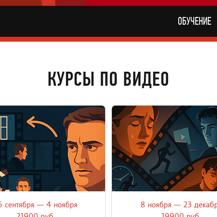
ОБУЧЕНИЕ
КУРСЫ ПО ВИДЕО
6 сентября — 4 ноября
8 ноября — 23 декаб
 часть академического онлайн-
Третья часть академического 
о теории, правилах и традициях
курса о теории, правилах и тр