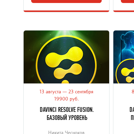
13 августа — 23 сентября
8
Научим создавать магию на экране в
От 
DaVinci Resolve Fusion.
прок
19900 руб.
DAVINCI RESOLVE FUSION.
D
БАЗОВЫЙ УРОВЕНЬ
П
Никита Чесноков