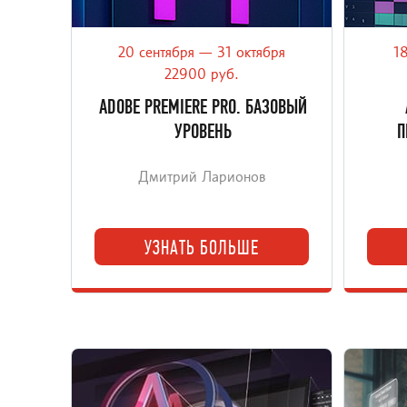
20 сентября — 31 октября
18
Обновлённый базовый онлайн-курс:
Пер
Premiere Pro для реальных задач
уро
22900 руб.
видеоконтента.
ADOBE PREMIERE PRO. БАЗОВЫЙ
УРОВЕНЬ
П
Дмитрий Ларионов
УЗНАТЬ БОЛЬШЕ