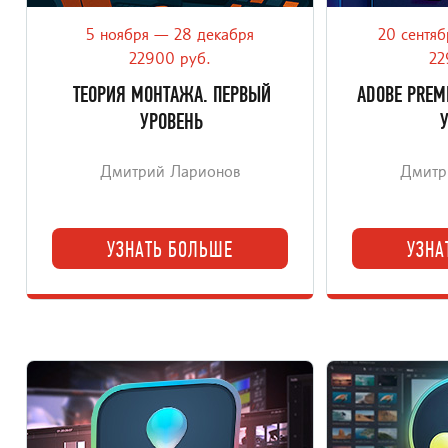
5 ноября — 28 декабря
20 сентяб
Первая часть академического онлайн-
Обновлённый 
курса о теории, правилах и традициях
Premiere Pro
22900 руб.
22
монтажа.
вид
ТЕОРИЯ МОНТАЖА. ПЕРВЫЙ
ADOBE PREM
УРОВЕНЬ
Дмитрий Ларионов
Дмитр
УЗНАТЬ БОЛЬШЕ
УЗНА