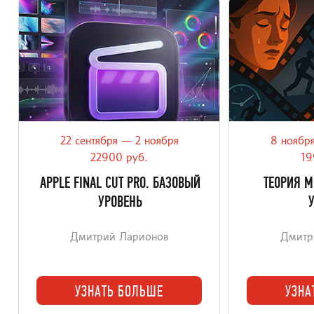
22 сентября — 2 ноября
8 ноябр
Курс монтажа в Final Cut Pro на Mac: с
Третья часть а
нуля до уверенной работы в
курса о теории
22900 руб.
19
актуальном интерфейсе.
APPLE FINAL CUT PRO. БАЗОВЫЙ
ТЕОРИЯ М
УРОВЕНЬ
Дмитрий Ларионов
Дмитр
УЗНАТЬ БОЛЬШЕ
УЗНА