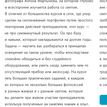
фотографа Антона Мартынова, на котором глубоко
пос
и всесторонне изучается работа со светом.
вне
В отличие от большинства курсов в сети, где упор
свет
сделан на сколачивание портфолио путем простого
тре
повторения действий преподавателя, этот курс —
вре
не про сиюминутный результат. Он про базу
сло
и навыки, которые закладываются на долгие годы.
пол
Задача — научить вас разбираться в принципах
кот
освещения на таком уровне, чтобы впоследствии
опы
спокойно обходиться и без студийного
в лю
оборудования, или уметь сходу заменить чем-то
и д
отсутствующий прибор или аксессуар. На курсе
тру
пять больших практических заданий, в каждом
сэк
из которых по несколько больших фотосессий
и с
в разных жанрах и с разным светом, которые
вы делаете при живом участии преподавателя,
используя полученные на занятиях знания и опыт.