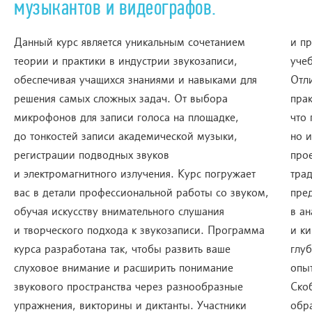
музыкантов и видеографов.
Данный курс является уникальным сочетанием
и проектами в дружественной и вдохновляющей
теории и практики в индустрии звукозаписи,
уче
обеспечивая учащихся знаниями и навыками для
Отли
решения самых сложных задач. От выбора
прак
микрофонов для записи голоса на площадке,
что 
до тонкостей записи академической музыки,
но 
регистрации подводных звуков
прое
и электромагнитного излучения. Курс погружает
тра
вас в детали профессиональной работы со звуком,
пред
обучая искусству внимательного слушания
в а
и творческого подхода к звукозаписи. Программа
и ки
курса разработана так, чтобы развить ваше
глу
слуховое внимание и расширить понимание
опы
звукового пространства через разнообразные
Ско
упражнения, викторины и диктанты. Участники
обр