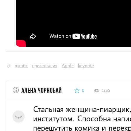
джобс
презентация
Apple
keynote
АЛЕНА ЧОРНОБАЙ
0
1255
Стальная женщина-пиарщик,
институтом. Способна напис
перешутить комика и перек