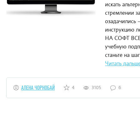
искать альтер
стремлении з
озадачились 
инструкцию л
НА СОФТ ВС
учебную подп
станьте на ша
Читать дальш
АЛЕНА ЧОРНОБАЙ
4
3105
6