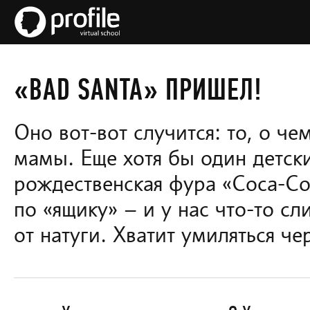
«BAD SANTA» ПРИШЕЛ!
Оно вот-вот случится: то, о ч
мамы. Еще хотя бы один детск
рождественская фура «Сoca-Сol
по «ящику» – и у нас что-то сл
от натуги. Хватит умиляться че