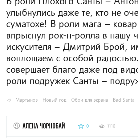
В роли Плохого Санты – Анто
улыбнулись даже те, кто не оч
суматохе! В роли мага – кова
впрыснул рок-н-ролла в нашу 
искусителя – Дмитрий Брой, 
воплощаем с особой радостью.
совершает благо даже под вид
роли подружек Санты – подру
Мартынов
Новый год
Обои для экрана
Bad Santa
АЛЕНА ЧОРНОБАЙ
0
1110