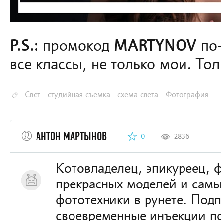
P.S.:
промокод
MARTYNOV
по-
все классы, не только мои. Толь
Свет
студийная съемка
схема света
Фотография
АНТОН МАРТЫНОВ
0
2836
Котовладелец, эпикуреец, 
прекрасных моделей и самы
фототехники в рунете. Подп
своевременные инъекции п