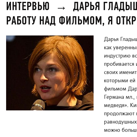
ИНТЕРВЬЮ
→
ДАРЬЯ ГЛАДЫШ
РАБОТУ НАД ФИЛЬМОМ, Я ОТК
Дарья Гладыш
как уверенны
индустрию вс
пробивается 
своих именит
которыми ей 
фильмом Дарь
Германа мл.,
медведя». Ки
продолжают п
равнодушных 
можно больше