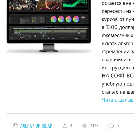
остается вне
пересесть на 
курсов от лу
в 1300 долла
ежемесячных 
искать альтер
стремлении з
озадачились
инструкцию 
НА СОФТ ВС
учебную подп
станьте на ша
Читать дальш
АЛЕНА ЧОРНОБАЙ
4
3123
6